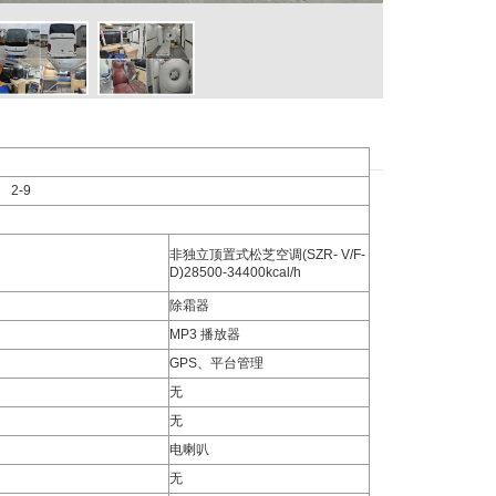
 2-9
非独立顶置式松芝空调(SZR- V/F-
D)28500-34400kcal/h
除霜器
MP3 播放器
GPS、平台管理
无
无
电喇叭
无