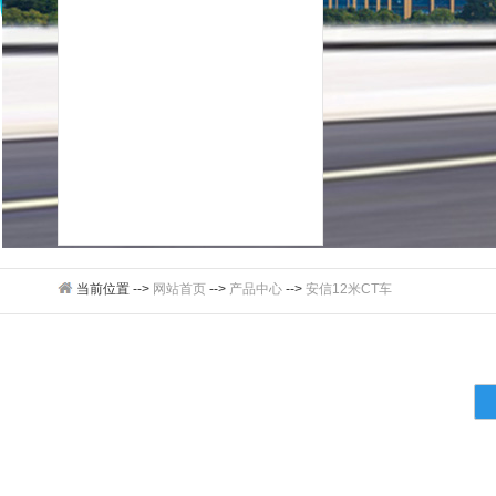
当前位置 -->
网站首页
-->
产品中心
-->
安信12米CT车