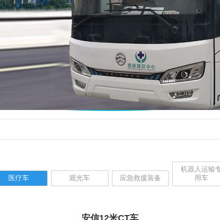
机器人运输
医疗车
观光车
应急救援装备
用车
安信12米CT车