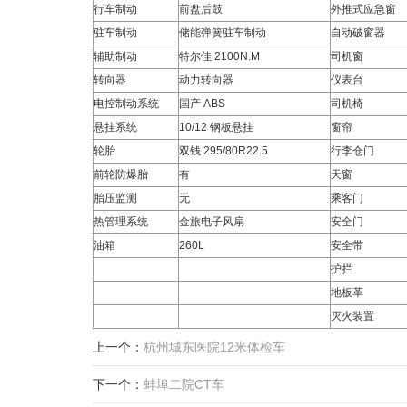
行车制动
前盘后鼓
外推式应急窗
驻车制动
储能弹簧驻车制动
自动破窗器
辅助制动
特尔佳 2100N.M
司机窗
转向器
动力转向器
仪表台
电控制动系统
国产 ABS
司机椅
悬挂系统
10/12 钢板悬挂
窗帘
轮胎
双钱 295/80R22.5
行李仓门
前轮防爆胎
有
天窗
胎压监测
无
乘客门
热管理系统
金旅电子风扇
安全门
油箱
260L
安全带
护拦
地板革
灭火装置
上一个：
杭州城东医院12米体检车
下一个：
蚌埠二院CT车