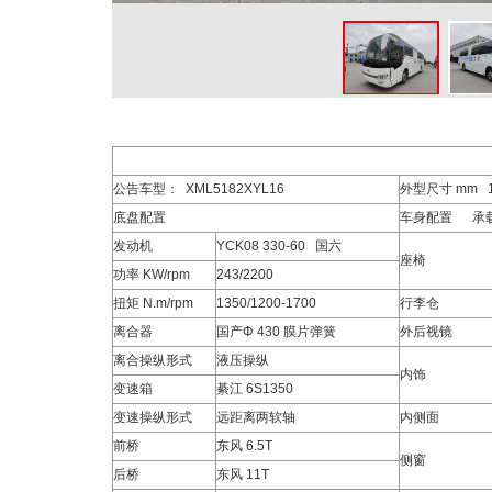
公告车型： XML5182XYL16
外型尺寸 mm 12
底盘配置
车身配置 承
发动机
YCK08 330-60 国六
座椅
功率 KW/rpm
243/2200
扭矩 N.m/rpm
1350/1200-1700
行李仓
离合器
国产Φ 430 膜片弹簧
外后视镜
离合操纵形式
液压操纵
内饰
变速箱
綦江 6S1350
变速操纵形式
远距离两软轴
内侧面
前桥
东风 6.5T
侧窗
后桥
东风 11T