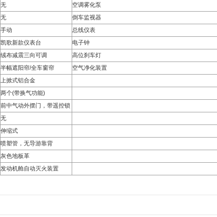
无
空调雾化泵
无
倒车监视器
手动
总线仪表
凯歌新款仪表台
电子钟
绒布减震三向可调
高位刹车灯
半幅遮阳帘/全车窗帘
空气净化装置
上掀式铝合金
两个(带换气功能)
前中气动外摆门，带遥控锁
无
伸缩式
喷塑管，无导游靠背
灰色地板革
发动机舱自动灭火装置