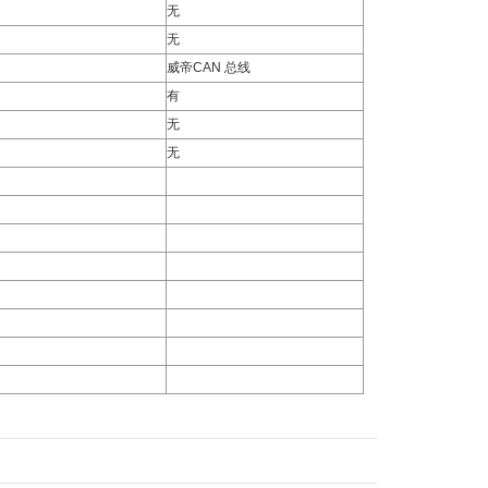
无
无
威帝CAN 总线
有
无
无