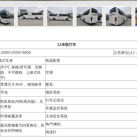
12米医疗车
000×2550×3600
公告座位(人)：
载式车身
电器配置
丹宁C 座椅(背可调、无脚
踏、不可横移、上掀式扶
空调
手)
贯通式 8.4m3 ，铺地板革
暖风
手动
视听系统
行车记录仪
凯歌新款内饰(风尚版)，无
行李架
车载监控系统
纤维板覆皮革
主动安全系统
电/气喇叭
最后两侧窗为内置推拉，其
余全封闭钢化
阅读灯